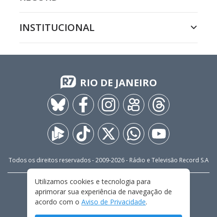
INSTITUCIONAL
RIO DE JANEIRO
Todos os direitos reservados - 2009-
2026
- Rádio e Televisão Record S.A
Utilizamos cookies e tecnologia para
CARREIRA
FALE CONOSCO
PRIVACIDADE
aprimorar sua experiência de navegação de
TERMOS E CONDIÇÕES DE USO
acordo com o
Aviso de Privacidade
.