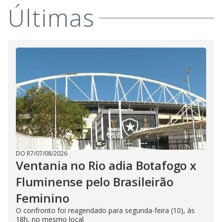
Últimas
i
d
e
o
DO R7
/
07/08/2026
Ventania no Rio adia Botafogo x
Fluminense pelo Brasileirão
Feminino
O confronto foi reagendado para segunda-feira (10), às
18h, no mesmo local