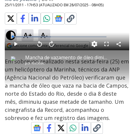
25/11/2011 - 17H53
(ATUALIZADO EM
28/07/2025 - 08H05
)
A+
A-
L
o
a
Adicione como fonte preferencial no Google
d
C
P
V
A
P
F
e
o
l
o
v
u
Opens in new window
d
m
a
l
a
l
:
Mancha de vazamento de óleo diminui para metade do tamanho
p
y
t
n
l
4
Em sobrevoo realizado nesta sexta-feira (25) em
a
a
ç
s
0
por
Notícias
r
r
a
c
.
t
1
r
l
r
6
um helicóptero da Marinha, técnicos da ANP
i
0
1
e
4
l
s
0
e
%
h
(Agência Nacional do Petróleo) verificaram que
e
s
n
a
g
e
r
u
g
a mancha de óleo que vaza na bacia de Campos,
n
u
a
d
n
o
d
norte do Estado do Rio, desde o dia 8 deste
s
o
s
mês, diminuiu quase metade de tamanho. Um
y
cinegrafista da Record, acompanhou o
sobrevoo e fez um registro das imagens.
M
V
u
d
o