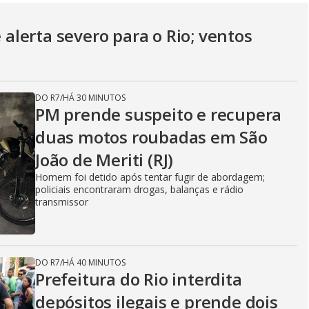
V
e alerta severo para o Rio; ventos
i
DO R7
/
HÁ 30 MINUTOS
PM prende suspeito e recupera
d
duas motos roubadas em São
João de Meriti (RJ)
e
Homem foi detido após tentar fugir de abordagem;
policiais encontraram drogas, balanças e rádio
transmissor
o
DO R7
/
HÁ 40 MINUTOS
Prefeitura do Rio interdita
depósitos ilegais e prende dois