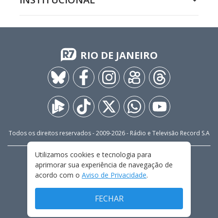
RIO DE JANEIRO
Todos os direitos reservados - 2009-
2026
- Rádio e Televisão Record S.A
Utilizamos cookies e tecnologia para
CARREIRA
FALE CONOSCO
PRIVACIDADE
aprimorar sua experiência de navegação de
TERMOS E CONDIÇÕES DE USO
acordo com o
Aviso de Privacidade
.
FECHAR