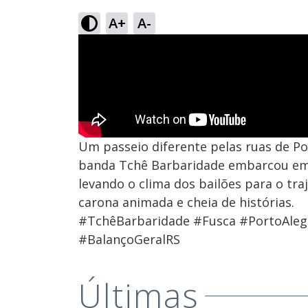
A+
A-
Um passeio diferente pelas ruas de Po
banda Tchê Barbaridade embarcou em u
levando o clima dos bailões para o tr
carona animada e cheia de histórias.
#TchêBarbaridade #Fusca #PortoAleg
#BalançoGeralRS
Últimas