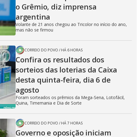
o Grêmio, diz imprensa
argentina
Volante de 21 anos chegou ao Tricolor no início do ano,
mas não se firmou
CORREIO DO POVO
/
HÁ 6 HORAS
Confira os resultados dos
sorteios das loterias da Caixa
desta quinta-feira, dia 6 de
agosto
Foram sorteados os prêmios da Mega-Sena, Lotofácil,
Quina, Timemania e Dia de Sorte
CORREIO DO POVO
/
HÁ 7 HORAS
Governo e oposição iniciam