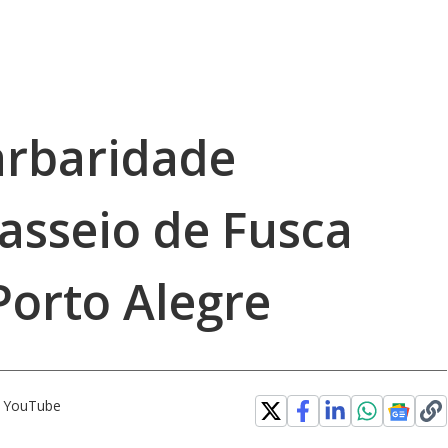
arbaridade
sseio de Fusca
Porto Alegre
o YouTube