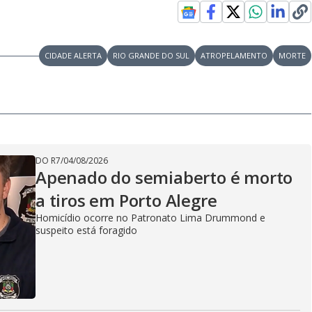
CIDADE ALERTA
RIO GRANDE DO SUL
ATROPELAMENTO
MORTE
DO R7
/
04/08/2026
Apenado do semiaberto é morto
a tiros em Porto Alegre
Homicídio ocorre no Patronato Lima Drummond e
suspeito está foragido