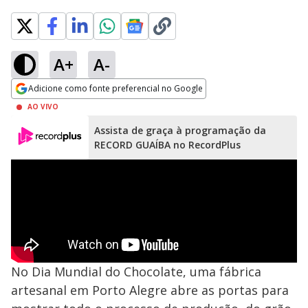
A+
A-
Adicione como fonte preferencial no Google
Opens in new window
AO VIVO
Assista de graça à programação da
RECORD GUAÍBA no RecordPlus
No Dia Mundial do Chocolate, uma fábrica
artesanal em Porto Alegre abre as portas para