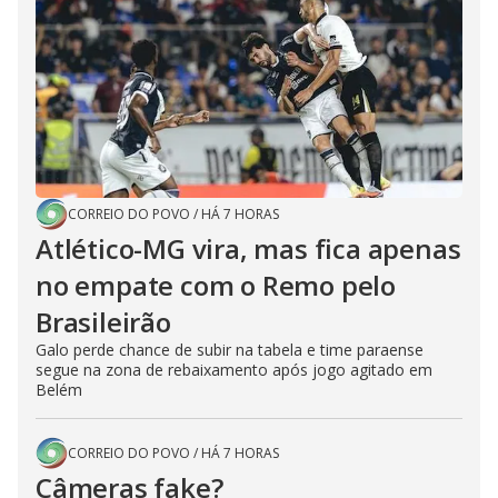
CORREIO DO POVO
/
HÁ 7 HORAS
Atlético-MG vira, mas fica apenas
no empate com o Remo pelo
Brasileirão
Galo perde chance de subir na tabela e time paraense
segue na zona de rebaixamento após jogo agitado em
Belém
CORREIO DO POVO
/
HÁ 7 HORAS
Câmeras fake?