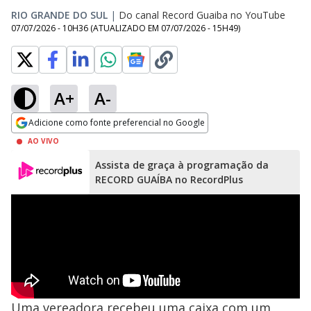
RIO GRANDE DO SUL
|
Do canal Record Guaiba no YouTube
07/07/2026 - 10H36
(ATUALIZADO EM
07/07/2026 - 15H49
)
A+
A-
Adicione como fonte preferencial no Google
Opens in new window
AO VIVO
Assista de graça à programação da
RECORD GUAÍBA no RecordPlus
Uma vereadora recebeu uma caixa com um