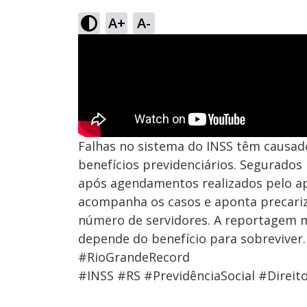
A+
A-
Falhas no sistema do INSS têm causad
benefícios previdenciários. Segurad
após agendamentos realizados pelo apl
acompanha os casos e aponta precari
número de servidores. A reportagem m
depende do benefício para sobreviver.
#RioGrandeRecord
#INSS #RS #PrevidênciaSocial #Direi