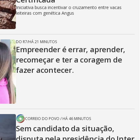
Iniciativa busca incentivar o cruzamento entre vacas
leiteiras com genética Angus
DO R7
/
HÁ 21 MINUTOS
Empreender é errar, aprender,
recomeçar e ter a coragem de
fazer acontecer.
CORREIO DO POVO
/
HÁ 46 MINUTOS
Sem candidato da situação,
disputa pela presidência do Inter