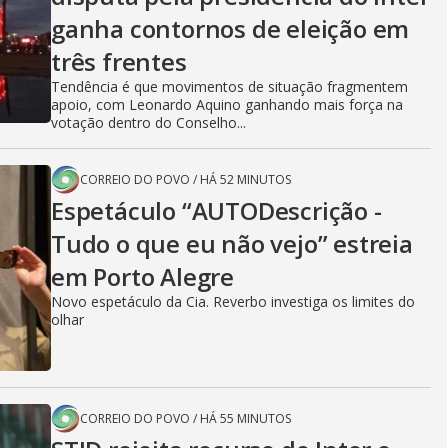
ganha contornos de eleição em
três frentes
Tendência é que movimentos de situação fragmentem
apoio, com Leonardo Aquino ganhando mais força na
votação dentro do Conselho...
CORREIO DO POVO
/
HÁ 52 MINUTOS
Espetáculo “AUTODescrição -
Tudo o que eu não vejo” estreia
em Porto Alegre
Novo espetáculo da Cia. Reverbo investiga os limites do
olhar
CORREIO DO POVO
/
HÁ 55 MINUTOS