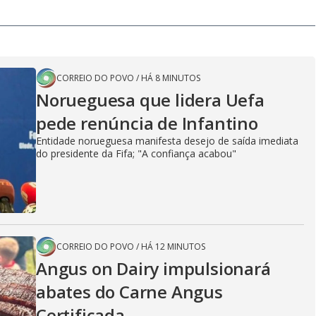
CORREIO DO POVO
/
HÁ 8 MINUTOS
Norueguesa que lidera Uefa
pede renúncia de Infantino
Entidade norueguesa manifesta desejo de saída imediata
do presidente da Fifa; "A confiança acabou"
CORREIO DO POVO
/
HÁ 12 MINUTOS
Angus on Dairy impulsionará
abates do Carne Angus
Certificada