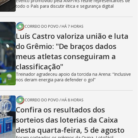
Evento promovido pela AMP/RS reúne representantes de
todo o País para discutir ética e segurança digital
CORREIO DO POVO
/
HÁ 7 HORAS
Luís Castro valoriza união e luta
do Grêmio: "De braços dados
meus atletas conseguiram a
classificação"
Treinador agradeceu apoio da torcida na Arena: “Inclusive
nos deram energia para defender o gol”
CORREIO DO POVO
/
HÁ 8 HORAS
Confira os resultados dos
sorteios das loterias da Caixa
desta quarta-feira, 5 de agosto
Foram sorteados os prêmios da Quina, Lotofácil,