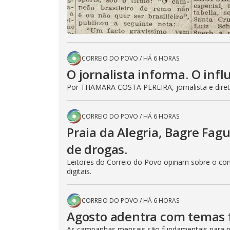
CORREIO DO POVO
/
HÁ 6 HORAS
O jornalista informa. O inf
Por THAMARA COSTA PEREIRA, jornalista e diret
CORREIO DO POVO
/
HÁ 6 HORAS
Praia da Alegria, Bagre Fagu
de drogas.
Leitores do Correio do Povo opinam sobre o con
digitais.
CORREIO DO POVO
/
HÁ 6 HORAS
Agosto adentra com temas 
As campanhas mensais são fundamentais para p