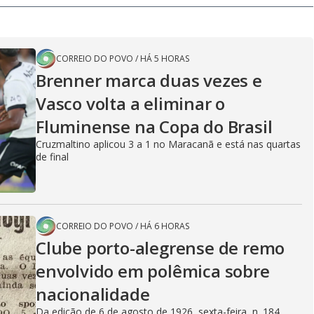
CORREIO DO POVO
/
HÁ 5 HORAS
Brenner marca duas vezes e
Vasco volta a eliminar o
Fluminense na Copa do Brasil
Cruzmaltino aplicou 3 a 1 no Maracanã e está nas quartas
de final
CORREIO DO POVO
/
HÁ 6 HORAS
Clube porto-alegrense de remo
envolvido em polêmica sobre
nacionalidade
Da edição de 6 de agosto de 1926, sexta-feira, n. 184