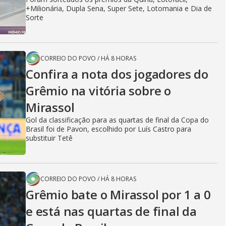
+Milionária, Dupla Sena, Super Sete, Lotomania e Dia de
Sorte
CORREIO DO POVO
/
HÁ 8 HORAS
Confira a nota dos jogadores do
Grêmio na vitória sobre o
Mirassol
Gol da classificação para as quartas de final da Copa do
Brasil foi de Pavon, escolhido por Luís Castro para
substituir Tetê
CORREIO DO POVO
/
HÁ 8 HORAS
Grêmio bate o Mirassol por 1 a 0
e está nas quartas de final da