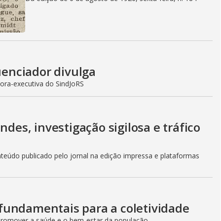
luenciador divulga
ora-executiva do SindJoRS
ndes, investigação sigilosa e tráfico
teúdo publicado pelo jornal na edição impressa e plataformas
fundamentais para a coletividade
romover a saúde e o bem-estar da população.