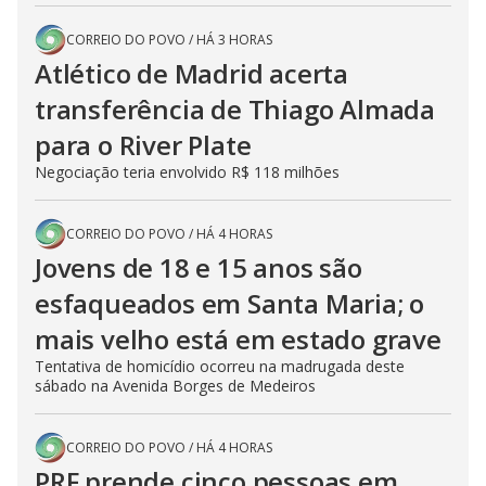
CORREIO DO POVO
/
HÁ 3 HORAS
Atlético de Madrid acerta
transferência de Thiago Almada
para o River Plate
Negociação teria envolvido R$ 118 milhões
CORREIO DO POVO
/
HÁ 4 HORAS
Jovens de 18 e 15 anos são
esfaqueados em Santa Maria; o
mais velho está em estado grave
Tentativa de homicídio ocorreu na madrugada deste
sábado na Avenida Borges de Medeiros
CORREIO DO POVO
/
HÁ 4 HORAS
PRF prende cinco pessoas em