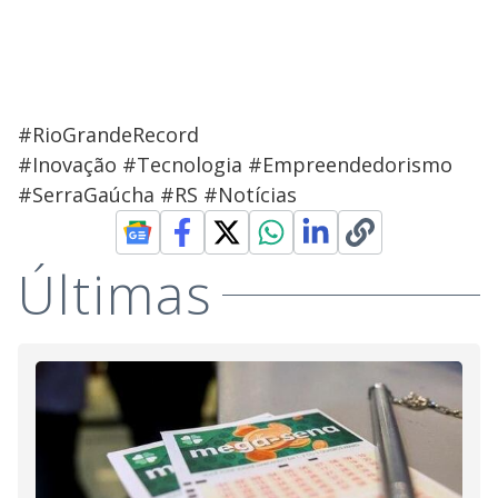
#RioGrandeRecord
#Inovação #Tecnologia #Empreendedorismo
#SerraGaúcha #RS #Notícias
Últimas