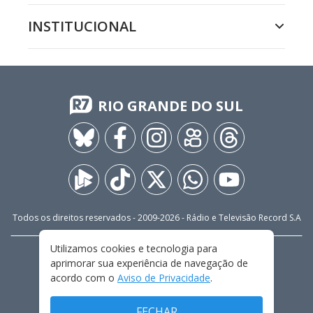
INSTITUCIONAL
RIO GRANDE DO SUL
Todos os direitos reservados - 2009-
2026
- Rádio e Televisão Record S.A
Utilizamos cookies e tecnologia para
CARREIRA
FALE CONOSCO
PRIVACIDADE
aprimorar sua experiência de navegação de
TERMOS E CONDIÇÕES DE USO
acordo com o
Aviso de Privacidade
.
FECHAR