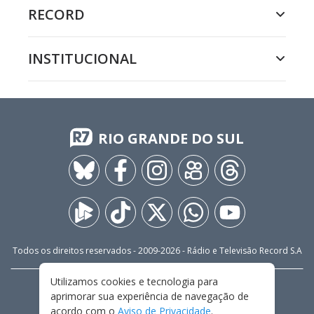
RECORD
INSTITUCIONAL
RIO GRANDE DO SUL
Todos os direitos reservados - 2009-
2026
- Rádio e Televisão Record S.A
Utilizamos cookies e tecnologia para
CARREIRA
FALE CONOSCO
PRIVACIDADE
aprimorar sua experiência de navegação de
TERMOS E CONDIÇÕES DE USO
acordo com o
Aviso de Privacidade
.