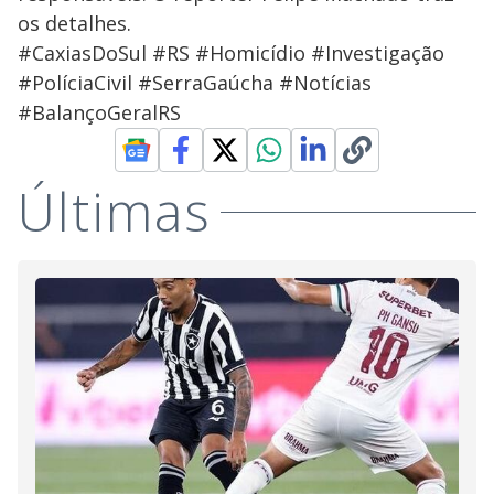
os detalhes.
#CaxiasDoSul #RS #Homicídio #Investigação
#PolíciaCivil #SerraGaúcha #Notícias
#BalançoGeralRS
Últimas