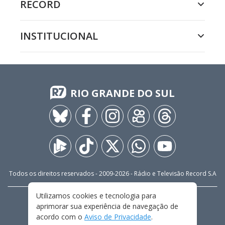
RECORD
INSTITUCIONAL
RIO GRANDE DO SUL
Todos os direitos reservados - 2009-
2026
- Rádio e Televisão Record S.A
Utilizamos cookies e tecnologia para
CARREIRA
FALE CONOSCO
PRIVACIDADE
aprimorar sua experiência de navegação de
TERMOS E CONDIÇÕES DE USO
acordo com o
Aviso de Privacidade
.