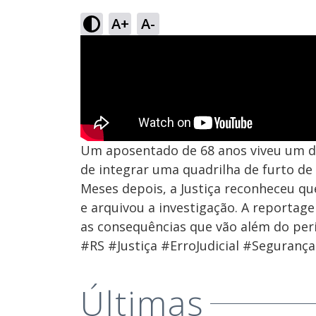
A+
A-
Um aposentado de 68 anos viveu um d
de integrar uma quadrilha de furto de
Meses depois, a Justiça reconheceu qu
e arquivou a investigação. A reportag
as consequências que vão além do perí
#RS #Justiça #ErroJudicial #Seguranç
Últimas