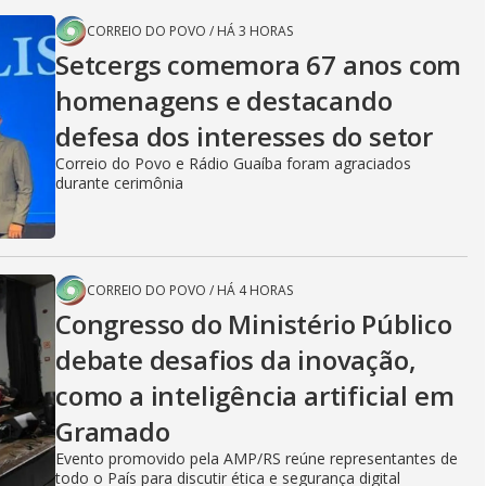
CORREIO DO POVO
/
HÁ 3 HORAS
Setcergs comemora 67 anos com
homenagens e destacando
defesa dos interesses do setor
Correio do Povo e Rádio Guaíba foram agraciados
durante cerimônia
CORREIO DO POVO
/
HÁ 4 HORAS
Congresso do Ministério Público
debate desafios da inovação,
como a inteligência artificial em
Gramado
Evento promovido pela AMP/RS reúne representantes de
todo o País para discutir ética e segurança digital