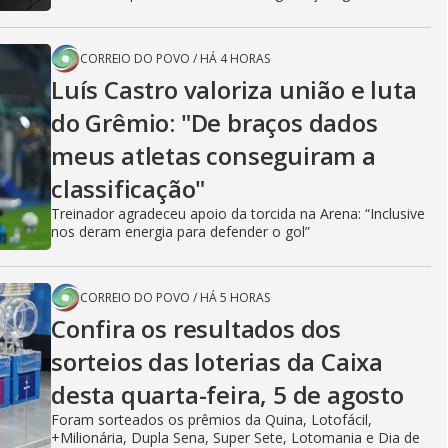
CORREIO DO POVO
/
HÁ 4 HORAS
Luís Castro valoriza união e luta
do Grêmio: "De braços dados
meus atletas conseguiram a
classificação"
Treinador agradeceu apoio da torcida na Arena: “Inclusive
nos deram energia para defender o gol”
CORREIO DO POVO
/
HÁ 5 HORAS
Confira os resultados dos
sorteios das loterias da Caixa
desta quarta-feira, 5 de agosto
Foram sorteados os prêmios da Quina, Lotofácil,
+Milionária, Dupla Sena, Super Sete, Lotomania e Dia de