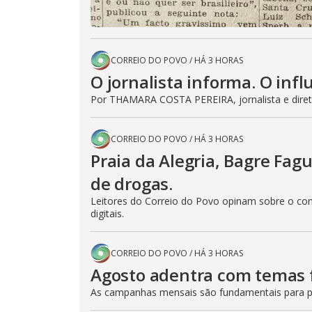
CORREIO DO POVO
/
HÁ 3 HORAS
O jornalista informa. O inf
Por THAMARA COSTA PEREIRA, jornalista e diret
CORREIO DO POVO
/
HÁ 3 HORAS
Praia da Alegria, Bagre Fagu
de drogas.
Leitores do Correio do Povo opinam sobre o con
digitais.
CORREIO DO POVO
/
HÁ 3 HORAS
Agosto adentra com temas 
As campanhas mensais são fundamentais para p