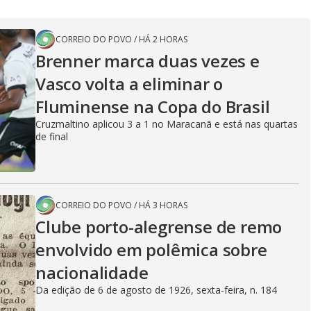
CORREIO DO POVO
/
HÁ 2 HORAS
Brenner marca duas vezes e
Vasco volta a eliminar o
Fluminense na Copa do Brasil
Cruzmaltino aplicou 3 a 1 no Maracanã e está nas quartas
de final
CORREIO DO POVO
/
HÁ 3 HORAS
Clube porto-alegrense de remo
envolvido em polêmica sobre
nacionalidade
Da edição de 6 de agosto de 1926, sexta-feira, n. 184