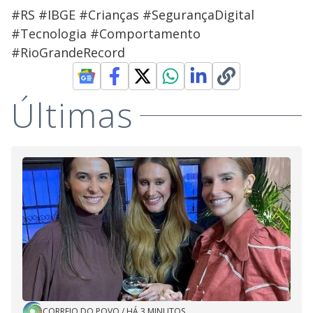
#RS #IBGE #Crianças #SegurançaDigital
#Tecnologia #Comportamento
#RioGrandeRecord
Últimas
CORREIO DO POVO
/
HÁ 3 MINUTOS