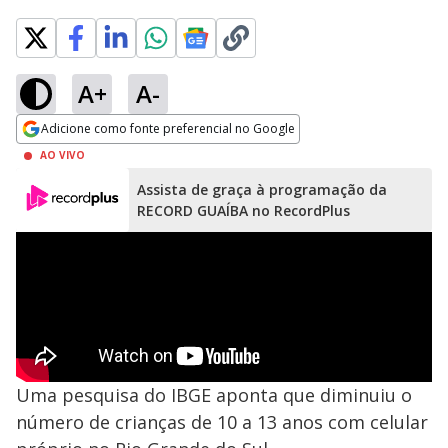
A+
A-
Adicione como fonte preferencial no Google
Opens in new window
AO VIVO
Assista de graça à programação da
RECORD GUAÍBA no RecordPlus
Uma pesquisa do IBGE aponta que diminuiu o
número de crianças de 10 a 13 anos com celular