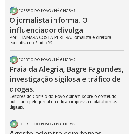
CORREIO DO POVO
/
HÁ 6 HORAS
O jornalista informa. O
influenciador divulga
Por THAMARA COSTA PEREIRA, jornalista e diretora-
executiva do SindJoRS
CORREIO DO POVO
/
HÁ 6 HORAS
Praia da Alegria, Bagre Fagundes,
investigação sigilosa e tráfico de
drogas.
Leitores do Correio do Povo opinam sobre o conteúdo
publicado pelo jornal na edição impressa e plataformas
digitais.
CORREIO DO POVO
/
HÁ 6 HORAS
Agosto adentra com temas