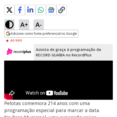
A+
A-
Adicione como fonte preferencial no Google
Opens in new window
AO VIVO
Assista de graça à programação da
RECORD GUAÍBA no RecordPlus
Pelotas comemora 214 anos com uma
programação especial para marcar a data.