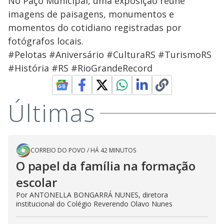
No Paço Municipal, uma exposição reúne
imagens de paisagens, monumentos e
momentos do cotidiano registradas por
fotógrafos locais.
#Pelotas #Aniversário #CulturaRS #TurismoRS
#História #RS #RioGrandeRecord
Últimas
CORREIO DO POVO
/
HÁ 42 MINUTOS
O papel da família na formação
escolar
Por ANTONELLA BONGARRÁ NUNES, diretora
institucional do Colégio Reverendo Olavo Nunes