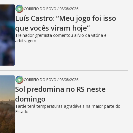
CORREIO DO POVO
/
08/08/2026
Luís Castro: “Meu jogo foi isso
que vocês viram hoje”
Treinador gremista comentou alívio da vitória e
arbitragem
CORREIO DO POVO
/
08/08/2026
Sol predomina no RS neste
domingo
Tarde terá temperaturas agradáveis na maior parte do
Estado