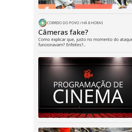
CORREIO DO POVO
/
HÁ 8 HORAS
Câmeras fake?
Como explicar que, justo no momento do ataque
funcionavam? Enfeites?...