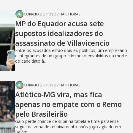
CORREIO DO POVO
/
HÁ 6 HORAS
MP do Equador acusa sete
supostos idealizadores do
assassinato de Villavicencio
Entre os acusados estão dois ex-políticos, um empresário
e integrantes de um grupo criminoso envolvidos na morte
do candidato à...
CORREIO DO POVO
/
HÁ 8 HORAS
Atlético-MG vira, mas fica
apenas no empate com o Remo
pelo Brasileirão
Galo perde chance de subir na tabela e time paraense
segue na zona de rebaixamento após jogo agitado em
Belém