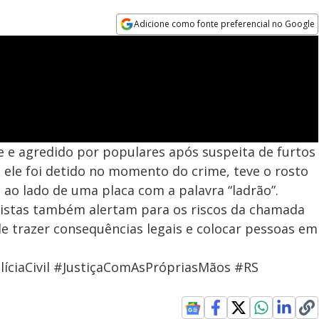
Adicione como fonte preferencial no Google
Opens in new window
 agredido por populares após suspeita de furtos
ele foi detido no momento do crime, teve o rosto
 ao lado de uma placa com a palavra “ladrão”.
cialistas também alertam para os riscos da chamada
e trazer consequências legais e colocar pessoas em
íciaCivil #JustiçaComAsPrópriasMãos #RS