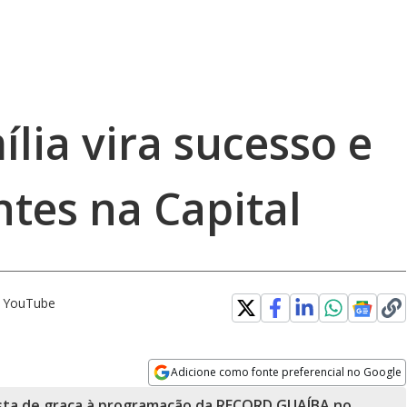
ília vira sucesso e
ntes na Capital
o YouTube
Adicione como fonte preferencial no Google
Opens in new window
sta de graça à programação da RECORD GUAÍBA no