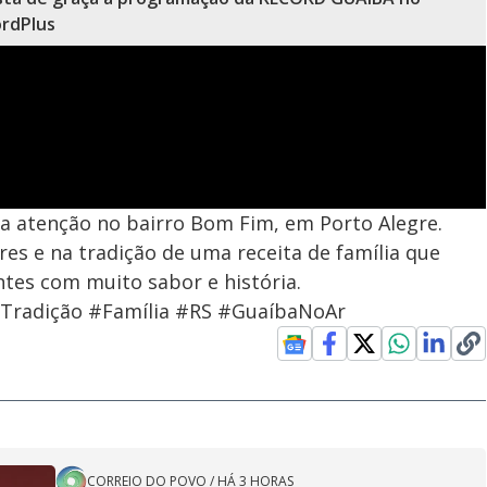
rdPlus
a atenção no bairro Bom Fim, em Porto Alegre.
es e na tradição de uma receita de família que
ntes com muito sabor e história.
Tradição #Família #RS #GuaíbaNoAr
CORREIO DO POVO
/
HÁ 3 HORAS