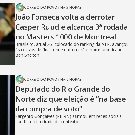
CORREIO DO POVO
/
HÁ 5 HORAS
João Fonseca volta a derrotar
Casper Ruud e alcança 3ª rodada
no Masters 1000 de Montreal
Brasileiro, atual 26º colocado do ranking da ATP, avançou
às oitavas de final, onde enfrentará o norte-americano
Ben Shelton
CORREIO DO POVO
/
HÁ 6 HORAS
Deputado do Rio Grande do
Norte diz que eleição é “na base
da compra de voto”
Sargento Gonçalves (PL-RN) afirmou em redes sociais
que fala foi retirada de contexto