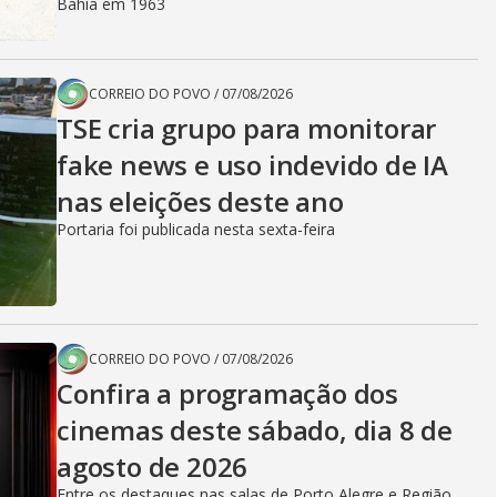
Bahia em 1963
CORREIO DO POVO
/
07/08/2026
TSE cria grupo para monitorar
fake news e uso indevido de IA
nas eleições deste ano
Portaria foi publicada nesta sexta-feira
CORREIO DO POVO
/
07/08/2026
Confira a programação dos
cinemas deste sábado, dia 8 de
agosto de 2026
Entre os destaques nas salas de Porto Alegre e Região