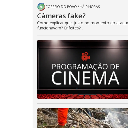
CORREIO DO POVO
/
HÁ 9 HORAS
Câmeras fake?
Como explicar que, justo no momento do ataque
funcionavam? Enfeites?...