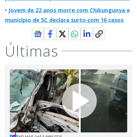
Jovem de 22 anos morre com Chikungunya e
município de SC declara surto com 16 casos
Últimas
ND MAIS
/
HÁ 5 MINUTOS