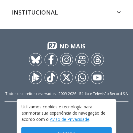
INSTITUCIONAL
ND MAIS
Todos os direitos reservados - 2009-
2026
- Rádio e Televisão Record S.A
Utilizamos cookies e tecnologia para
CARREIRA
FALE CONOSCO
PRIVACIDADE
aprimorar sua experiência de navegação de
TERMOS E CONDIÇÕES DE USO
acordo com o
Aviso de Privacidade
.