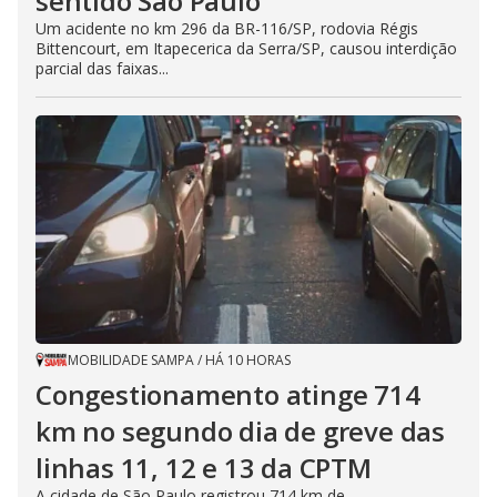
sentido São Paulo
Um acidente no km 296 da BR-116/SP, rodovia Régis
Bittencourt, em Itapecerica da Serra/SP, causou interdição
parcial das faixas...
MOBILIDADE SAMPA
/
HÁ 10 HORAS
Congestionamento atinge 714
km no segundo dia de greve das
linhas 11, 12 e 13 da CPTM
A cidade de São Paulo registrou 714 km de