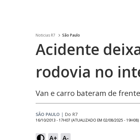
Noticias R7
São Paulo
Acidente deix
rodovia no int
Van e carro bateram de frent
SÃO PAULO
|
Do R7
16/10/2013 - 17H07
(ATUALIZADO EM
02/08/2025 - 19H08
)
A+
A-