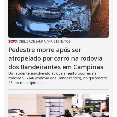
d
e
o
MOBILIDADE SAMPA
/
HÁ 9 MINUTOS
Pedestre morre após ser
atropelado por carro na rodovia
dos Bandeirantes em Campinas
Um acidente envolvendo atropelamento ocorreu na
rodovia SP-348 (rodovia dos Bandeirantes), no quilômetro
95, no município de...