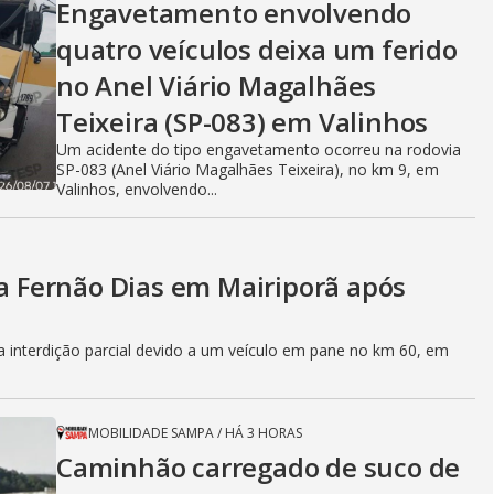
Engavetamento envolvendo
V
quatro veículos deixa um ferido
no Anel Viário Magalhães
Teixeira (SP-083) em Valinhos
i
Um acidente do tipo engavetamento ocorreu na rodovia
SP-083 (Anel Viário Magalhães Teixeira), no km 9, em
Valinhos, envolvendo...
d
ia Fernão Dias em Mairiporã após
e
a interdição parcial devido a um veículo em pane no km 60, em
o
MOBILIDADE SAMPA
/
HÁ 3 HORAS
Caminhão carregado de suco de