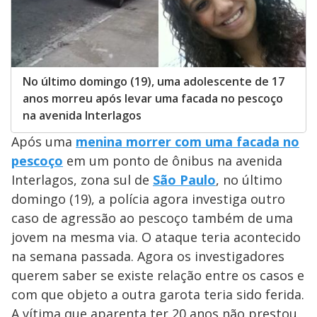
No último domingo (19), uma adolescente de 17
anos morreu após levar uma facada no pescoço
na avenida Interlagos
Após uma
menina morrer com uma facada no
pescoço
em um ponto de ônibus na avenida
Interlagos, zona sul de
São Paulo
, no último
domingo (19), a polícia agora investiga outro
caso de agressão ao pescoço também de uma
jovem na mesma via. O ataque teria acontecido
na semana passada. Agora os investigadores
querem saber se existe relação entre os casos e
com que objeto a outra garota teria sido ferida.
A vítima que aparenta ter 20 anos não prestou