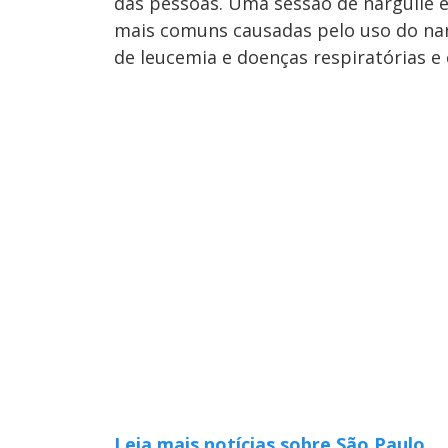
das pessoas. Uma sessão de narguilé e
mais comuns causadas pelo uso do nar
de leucemia e doenças respiratórias e
Leia mais notícias sobre São Paulo