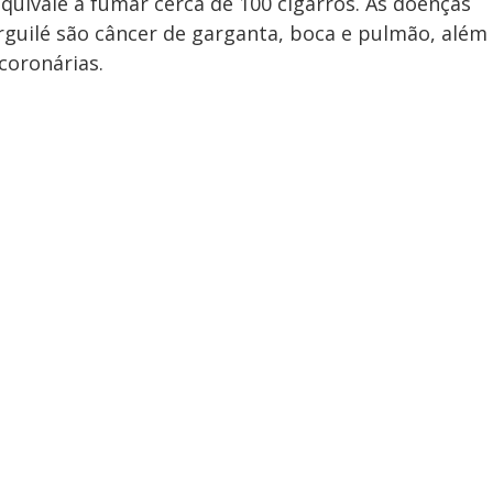
quivale a fumar cerca de 100 cigarros. As doenças
guilé são câncer de garganta, boca e pulmão, além
 coronárias.