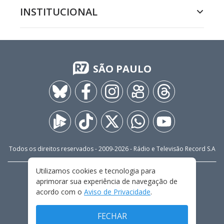
INSTITUCIONAL
SÃO PAULO
Todos os direitos reservados - 2009-
2026
- Rádio e Televisão Record S.A
Utilizamos cookies e tecnologia para
CARREIRA
FALE CONOSCO
PRIVACIDADE
aprimorar sua experiência de navegação de
TERMOS E CONDIÇÕES DE USO
acordo com o
Aviso de Privacidade
.
FECHAR