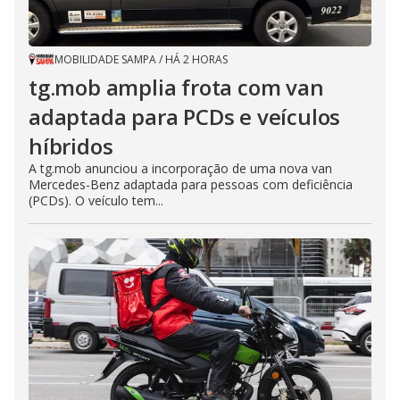
e
MOBILIDADE SAMPA
/
HÁ 2 HORAS
o
tg.mob amplia frota com van
adaptada para PCDs e veículos
híbridos
A tg.mob anunciou a incorporação de uma nova van
Mercedes-Benz adaptada para pessoas com deficiência
(PCDs). O veículo tem...