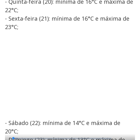
- Quinta-feira (20): mínima de 16°C e máxima de
22°C;
- Sexta-feira (21): mínima de 16°C e máxima de
23°C;
- Sábado (22): mínima de 14°C e máxima de
20°C;
- Domingo (23): mínima de 13°C e máxima de
L