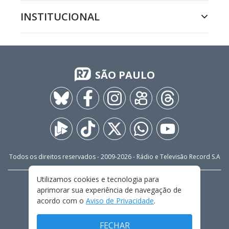
INSTITUCIONAL
SÃO PAULO
Todos os direitos reservados - 2009-
2026
- Rádio e Televisão Record S.A
Utilizamos cookies e tecnologia para
CARREIRA
FALE CONOSCO
PRIVACIDADE
aprimorar sua experiência de navegação de
TERMOS E CONDIÇÕES DE USO
acordo com o
Aviso de Privacidade
.
FECHAR