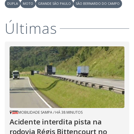
a
o
d
DUPLA
MOTO
GRANDE SÃO PAULO
SÃO BERNARDO DO CAMPO
s
o
s
y
Últimas
M
V
u
d
o
i
d
e
o
MOBILIDADE SAMPA
/
HÁ 38 MINUTOS
Acidente interdita pista na
rodovia Régis Bittencourt no