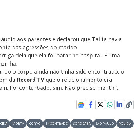
áudio aos parentes e declarou que Talita havia
onta das agressões do marido.
rriga dela que ela foi parar no hospital. É uma
izinha.
do o corpo ainda não tinha sido encontrado, o
gem da
Record TV
que o relacionamento era
tem. Foi conturbado, sim. Não preciso mentir”,
CIDA
MORTA
CORPO
ENCONTRADO
SOROCABA
SÃO PAULO
POLÍCIA