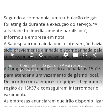
Segundo a companhia, uma tubulação de gás
foi atingida durante a execução do serviço. “A
atividade foi imediatamente paralisada”,
informou a empresa em nota.
A Sabesp afirmou ainda que a intervenção havia
sido previamente alinhada e acompanhada pela
L
o
a
concessionária responsável pela rede de gás.
S
d
u
C
P
V
A
P
F
e
b
o
l
o
v
u
d
t
m
a
l
a
l
:
Companhia de gás de SP vai reservar hotel para moradores desabrigados pela explosão no Jaguaré
i
p
y
t
n
l
1
A Comgás informou ter sido acionada às 15h15
t
a
a
ç
s
0
por
São Paulo
l
r
r
a
c
.
e
t
1
r
l
r
7
para atender a um vazamento de gás no local.
s
i
0
1
e
5
l
s
0
e
%
h
De acordo com a empresa, equipes chegaram à
e
s
n
a
g
e
r
u
g
região às 15h37 e conseguiram interromper o
n
u
a
d
n
o
d
vazamento.
s
o
s
As empresas anunciaram que irão disponibilizar