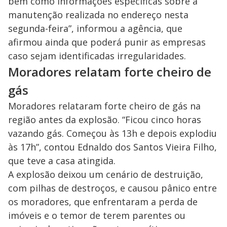
bem como informações específicas sobre a
i
manutenção realizada no endereço nesta
segunda-feira”, informou a agência, que
afirmou ainda que poderá punir as empresas
d
caso sejam identificadas irregularidades.
Moradores relatam forte cheiro de
e
gás
o
Moradores relataram forte cheiro de gás na
região antes da explosão. “Ficou cinco horas
vazando gás. Começou às 13h e depois explodiu
às 17h”, contou Ednaldo dos Santos Vieira Filho,
que teve a casa atingida.
A explosão deixou um cenário de destruição,
com pilhas de destroços, e causou pânico entre
os moradores, que enfrentaram a perda de
imóveis e o temor de terem parentes ou