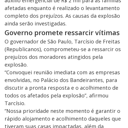
y
auxílio emergencial de R$ 2 mil para as famílias
afetadas enquanto é realizado o levantamento
M
V
u
d
completo dos prejuízos. As causas da explosão
o
ainda serão investigadas.
i
Governo promete ressarcir vítimas
O governador de São Paulo, Tarcísio de Freitas
d
(Republicanos), comprometeu-se a ressarcir os
prejuízos dos moradores atingidos pela
e
explosão.
“Convoquei reunião imediata com as empresas
envolvidas, no Palácio dos Bandeirantes, para
o
discutir a pronta resposta e o acolhimento de
todos os afetados pela explosão”, afirmou
Tarcísio.
“Nossa prioridade neste momento é garantir o
rápido alojamento e acolhimento daqueles que
tiveram suas casas impactadas, além da