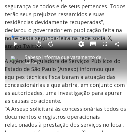
segurança de todos e de seus pertences. Todos
terão seus prejuízos ressarcidos e suas
residências devidamente recuperadas”,
declarou o governador em publicação feita na
noite desta segunda-feira na rede social X,
L
o
a
antigo Twitter.
S
d
u
C
P
V
A
P
F
e
b
o
l
o
v
u
d
t
m
a
l
a
l
:
Sabesp informa que vazamento de gás ocorreu durante trabalhos na tubulação de água do Jaguaré
i
p
y
t
n
l
6
A Agência Reguladora de Serviços Públicos do
t
a
a
ç
s
.
por
São Paulo
l
r
r
a
c
6
e
t
1
r
l
r
3
Estado de São Paulo (Arsesp) informou que
s
i
0
1
e
%
l
s
0
e
h
equipes técnicas fiscalizaram a atuação das
e
s
n
a
g
e
r
u
g
concessionárias e que abrirá, em conjunto com
n
u
a
d
n
o
d
as autoridades, uma investigação para apurar
s
o
s
as causas do acidente.
y
“A Arsesp solicitará às concessionárias todos os
documentos e registros operacionais
M
V
u
d
relacionados à prestação dos serviços no local,
o