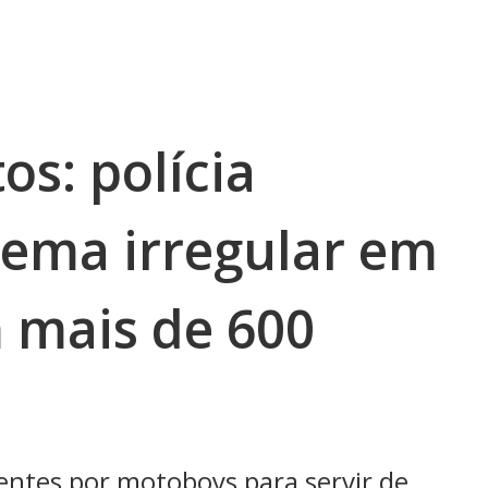
os: polícia
ema irregular em
 mais de 600
entes por motoboys para servir de