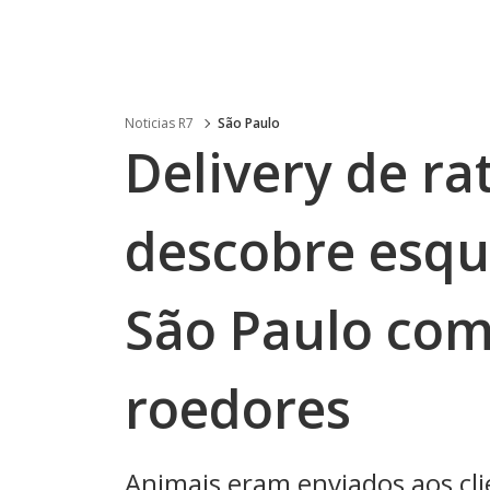
Noticias R7
São Paulo
Delivery de rat
descobre esqu
São Paulo com
roedores
Animais eram enviados aos cli