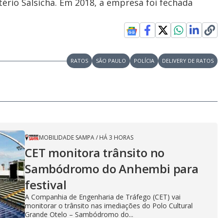
ério Salsicha. Em 2018, a empresa foi fechada
RATOS
SÃO PAULO
POLÍCIA
DELIVERY DE RATOS
MOBILIDADE SAMPA
/
HÁ 3 HORAS
CET monitora trânsito no
Sambódromo do Anhembi para
festival
A Companhia de Engenharia de Tráfego (CET) vai
monitorar o trânsito nas imediações do Polo Cultural
Grande Otelo – Sambódromo do...