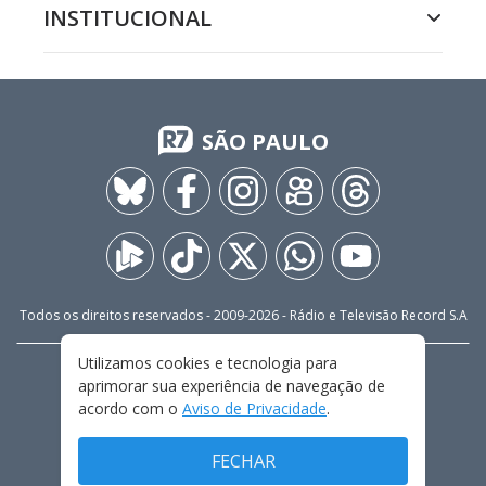
INSTITUCIONAL
SÃO PAULO
Todos os direitos reservados - 2009-
2026
- Rádio e Televisão Record S.A
Utilizamos cookies e tecnologia para
CARREIRA
FALE CONOSCO
PRIVACIDADE
aprimorar sua experiência de navegação de
TERMOS E CONDIÇÕES DE USO
acordo com o
Aviso de Privacidade
.
FECHAR