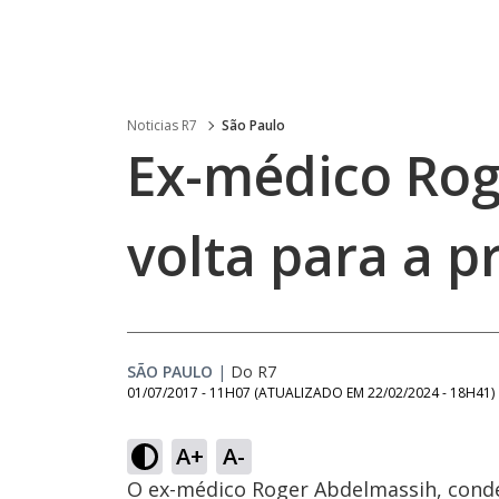
Noticias R7
São Paulo
Ex-médico Ro
volta para a p
SÃO PAULO
|
Do R7
01/07/2017 - 11H07
(ATUALIZADO EM
22/02/2024 - 18H41
)
A+
A-
O ex-médico Roger Abdelmassih, conde