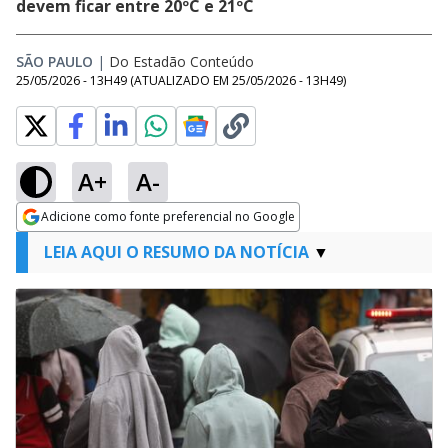
devem ficar entre 20ºC e 21ºC
SÃO PAULO
|
Do Estadão Conteúdo
25/05/2026 - 13H49
(ATUALIZADO EM
25/05/2026 - 13H49
)
A+
A-
Adicione como fonte preferencial no Google
Opens in new window
LEIA AQUI O RESUMO DA NOTÍCIA