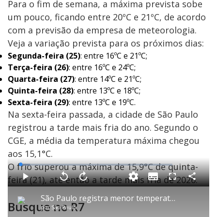
Para o fim de semana, a máxima prevista sobe
um pouco, ficando entre 20ºC e 21ºC, de acordo
com a previsão da empresa de meteorologia.
Veja a variação prevista para os próximos dias:
Segunda-feira (25)
: entre 16ºC e 21ºC;
Terça-feira (26)
: entre 16ºC e 24ºC;
Quarta-feira (27)
: entre 14ºC e 21ºC;
Quinta-feira (28)
: entre 13ºC e 18ºC;
Sexta-feira (29)
: entre 13ºC e 19ºC.
Na sexta-feira passada, a cidade de São Paulo
registrou a tarde mais fria do ano. Segundo o
CGE, a média da temperatura máxima chegou
aos 15,1°C.
O frio superou a máxima de 15,9°C de quinta-
L
o
a
feira (21), até então a tarde mais fria de 2026.
S
d
u
C
P
V
A
P
F
e
b
o
l
o
v
u
d
t
m
a
l
a
l
:
São Paulo registra menor temperatura do ano com 11,9 graus
i
p
y
t
n
l
6
Busque no R7
t
a
a
ç
s
.
por
São Paulo
l
r
r
a
c
3
e
t
1
r
r
0