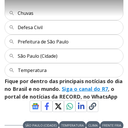
l
s
i
0
1
e
%
l
s
0
e
h
e
s
n
a
g
e
r
Chuvas
u
g
n
u
a
d
n
o
d
s
o
Defesa Civil
s
y
Prefeitura de São Paulo
M
V
u
d
São Paulo (Cidade)
o
i
Temperatura
Fique por dentro das principais notícias do dia
d
no Brasil e no mundo.
Siga o canal do R7
, o
portal de notícias da RECORD, no WhatsApp
e
o
SÃO PAULO (CIDADE)
TEMPERATURA
CLIMA
FRENTE FRIA