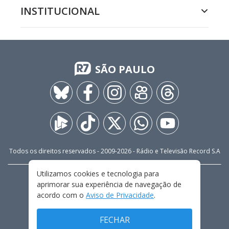
INSTITUCIONAL
SÃO PAULO
Todos os direitos reservados - 2009-
2026
- Rádio e Televisão Record S.A
Utilizamos cookies e tecnologia para
CARREIRA
FALE CONOSCO
PRIVACIDADE
aprimorar sua experiência de navegação de
TERMOS E CONDIÇÕES DE USO
acordo com o
Aviso de Privacidade
.
FECHAR