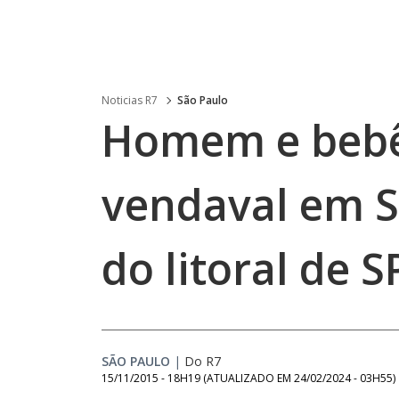
Noticias R7
São Paulo
Homem e bebê
vendaval em S
do litoral de S
SÃO PAULO
|
Do R7
15/11/2015 - 18H19
(ATUALIZADO EM
24/02/2024 - 03H55
)