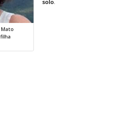
solo
.
o Mato
filha