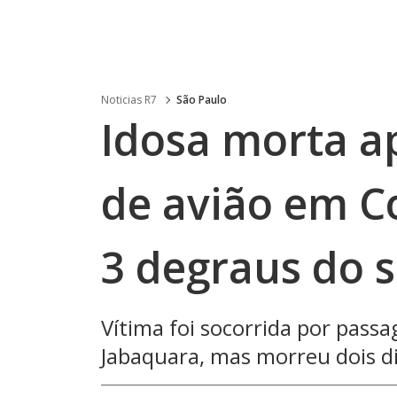
Noticias R7
São Paulo
Idosa morta a
de avião em C
3 degraus do s
Vítima foi socorrida por pass
Jabaquara, mas morreu dois d