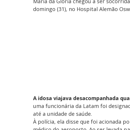
Maria da Glória chegou a ser socorrid
domingo (31), no Hospital Alemão Oswa
A idosa viajava desacompanhada qua
uma funcionária da Latam foi design
até a unidade de saúde.
À polícia, ela disse que foi acionada 
médico do aeroporto. Ao ser levada pa