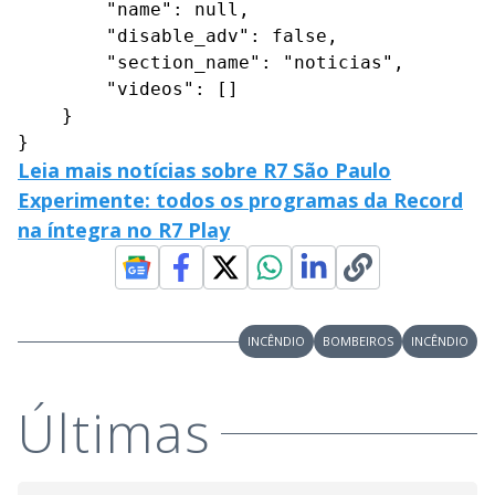
        "name": null,

        "disable_adv": false,

        "section_name": "noticias",

        "videos": []

    }

}
Leia mais notícias sobre R7 São Paulo
Experimente: todos os programas da Record
na íntegra no R7 Play
INCÊNDIO
BOMBEIROS
INCÊNDIO
Últimas