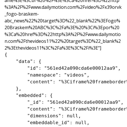
ame%3E%3Cbr%20%2F%3E%3Ca%20href%3D%22http
%3A%2F%2Fwww.dailymotion.com%2Fvideo%2Fx39orvk
_fogo-braskem-
abc_news%22%20target%3D%22_blank%22%3EFogo%
20Braskem%20ABC%3C%2Fa%3E%20%3Ci%3Epor%20
%3Ca%20href%3D%22http%3A%2F%2Fwww.dailymotio
n.com%2Fthevideos11%22%20target%3D%22_blank%2
2%3Ethevideos11%3C%2Fa%3E%3C%2Fi%3E"]
{

    "data": {

        "id": "561ed42a090cda6e00012aa9",

        "namespace": "videos",

        "content": "%3Ciframe%20frameborder
    },

    "embedded": {

        "_id": "561ed42a090cda6e00012aa9",

        "content": "%3Ciframe%20frameborder
        "dimensions": null,

        "embeddable_id": null,
