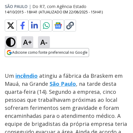
SÃO PAULO
|
Do R7, com Agência Estado
14/10/2015 - 18H41
(ATUALIZADO EM
22/08/2025 - 15H41
)
A+
A-
Adicione como fonte preferencial no Google
Opens in new window
Um
incêndio
atingiu a fábrica da Braskem em
Mauá, na Grande
São Paulo
, na tarde desta
quarta-feira (14). Segundo a empresa, cinco
pessoas que trabalhavam próximas ao local
sofreram ferimentos sem gravidade e foram
encaminhadas para o atendimento médico. A
equipe de brigadistas da própria empresa teria
conseguido evacuar a área. Ainda de acordo a