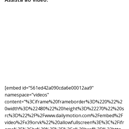
[embed id="561ed42a090cda6e00012aa9"
namespace="videos"
content="%3Ciframe%20frameborder%3D%220%22%2
0width%3D%22480%22%20height%3D%22270%22%20s
rc%3D%22%2F%2Fwww.dailymotion.com%2Fembed%2F
video%2Fx39orvk%22%20allowfullscreen%3E%3C%2Fifr