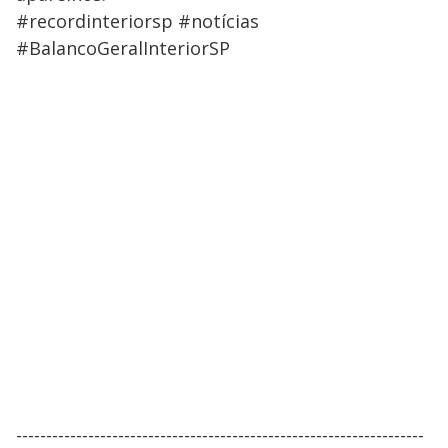
#recordinteriorsp #notícias
#BalancoGeralInteriorSP
--------------------------------------------------------------------