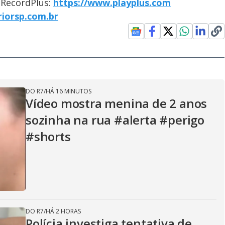
o RecordPlus:
https://www.playplus.com
riorsp.com.br
DO R7
/
HÁ 16 MINUTOS
Vídeo mostra menina de 2 anos
sozinha na rua #alerta #perigo
#shorts
DO R7
/
HÁ 2 HORAS
Polícia investiga tentativa de