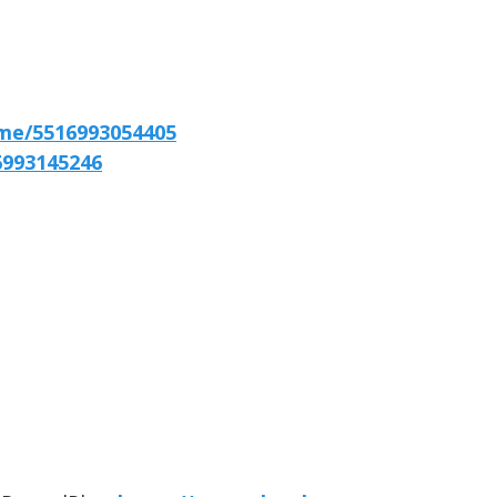
.me/5516993054405
6993145246