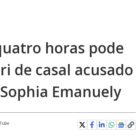
quatro horas pode
úri de casal acusado
 Sophia Emanuely
uTube