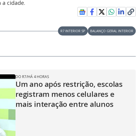
 a cidade.
R7 INTERIOR SP
BALANÇO GERAL INTERIOR
DO R7
/
HÁ 4 HORAS
Um ano após restrição, escolas
registram menos celulares e
mais interação entre alunos