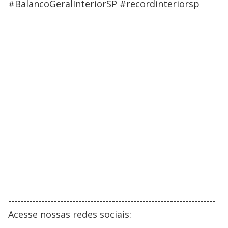
#BalancoGeralInteriorSP #recordinteriorsp
--------------------------------------------------------------------
Acesse nossas redes sociais: