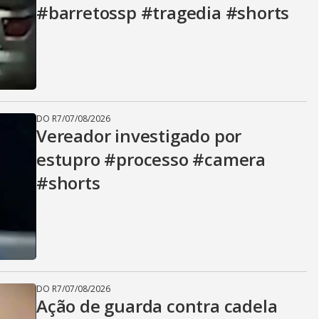
#barretossp #tragedia #shorts
DO R7
/
07/08/2026
Vereador investigado por
estupro #processo #camera
#shorts
DO R7
/
07/08/2026
Ação de guarda contra cadela