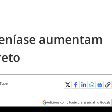
seníase aumentam
reto
uTube
Adicione como fonte preferencial no Google
Opens in new window