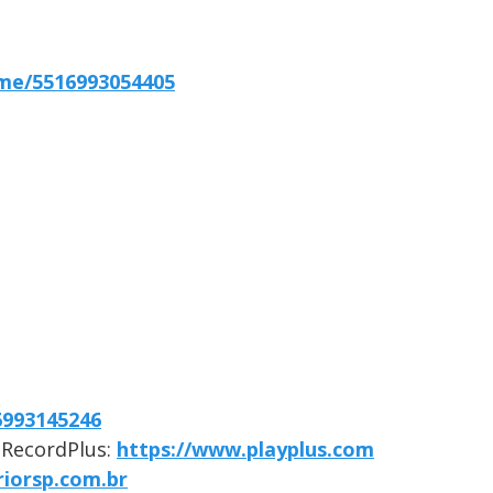
.me/5516993054405
6993145246
o RecordPlus:
https://www.playplus.com
riorsp.com.br