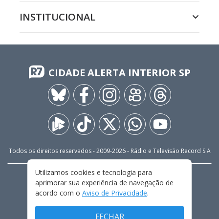
INSTITUCIONAL
CIDADE ALERTA INTERIOR SP
Todos os direitos reservados - 2009-
2026
- Rádio e Televisão Record S.A
Utilizamos cookies e tecnologia para
CARREIRA
FALE CONOSCO
PRIVACIDADE
aprimorar sua experiência de navegação de
TERMOS E CONDIÇÕES DE USO
acordo com o
Aviso de Privacidade
.
FECHAR