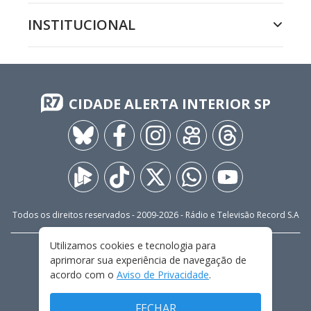
INSTITUCIONAL
CIDADE ALERTA INTERIOR SP
Todos os direitos reservados - 2009-
2026
- Rádio e Televisão Record S.A
Utilizamos cookies e tecnologia para
CARREIRA
FALE CONOSCO
PRIVACIDADE
aprimorar sua experiência de navegação de
TERMOS E CONDIÇÕES DE USO
acordo com o
Aviso de Privacidade
.
FECHAR