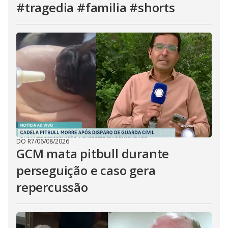
#tragedia #familia #shorts
DO R7
/
06/08/2026
GCM mata pitbull durante
perseguição e caso gera
repercussão