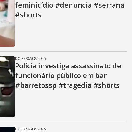
feminicídio #denuncia #serrana
#shorts
DO R7
/
07/08/2026
Polícia investiga assassinato de
funcionário público em bar
#barretossp #tragedia #shorts
DO R7
/
07/08/2026