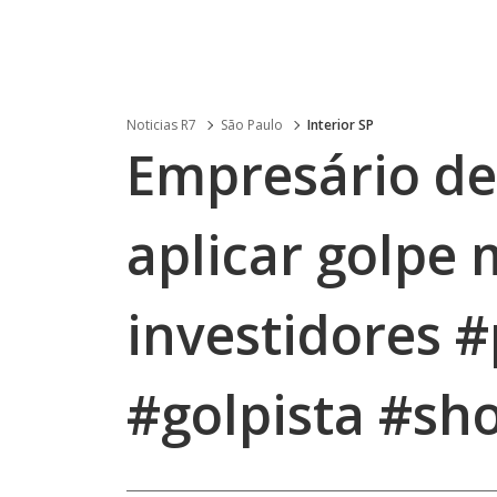
Noticias R7
São Paulo
Interior SP
Empresário de
aplicar golpe 
investidores #
#golpista #sho