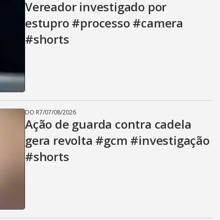
Vereador investigado por
estupro #processo #camera
#shorts
DO R7
/
07/08/2026
Ação de guarda contra cadela
gera revolta #gcm #investigação
#shorts