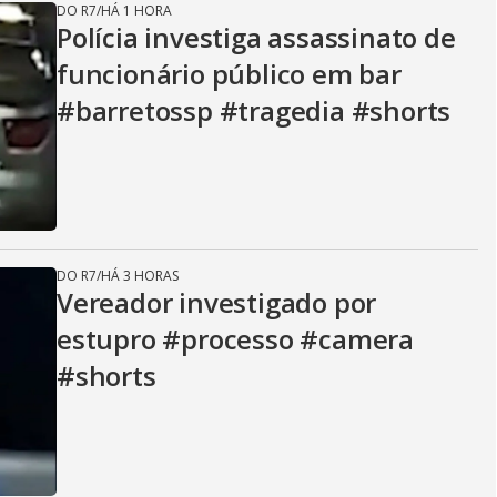
DO R7
/
HÁ 1 HORA
Polícia investiga assassinato de
funcionário público em bar
#barretossp #tragedia #shorts
DO R7
/
HÁ 3 HORAS
Vereador investigado por
estupro #processo #camera
#shorts