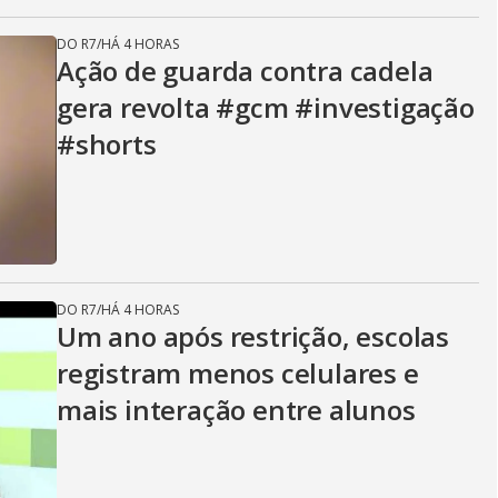
DO R7
/
HÁ 4 HORAS
Ação de guarda contra cadela
gera revolta #gcm #investigação
#shorts
DO R7
/
HÁ 4 HORAS
Um ano após restrição, escolas
registram menos celulares e
mais interação entre alunos