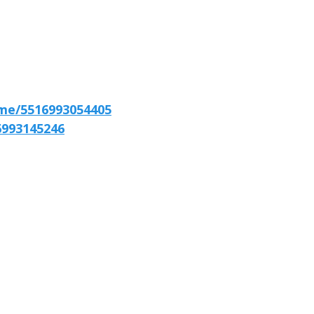
.me/5516993054405
6993145246