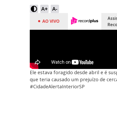
A+
A-
Assi
AO VIVO
Reco
Ele estava foragido desde abril e é su
que teria causado um prejuízo de cerca
#CidadeAlertaInteriorSP