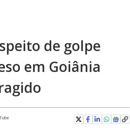
speito de golpe
reso em Goiânia
ragido
uTube