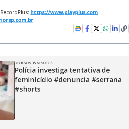
o RecordPlus:
https://www.playplus.com
riorsp.com.br
DO R7
/
HÁ 35 MINUTOS
Polícia investiga tentativa de
feminicídio #denuncia #serrana
#shorts