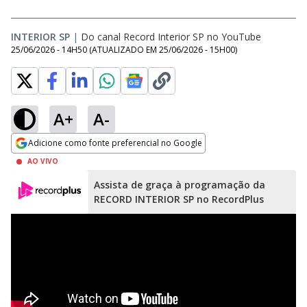
INTERIOR SP
|
Do canal Record Interior SP no YouTube
25/06/2026 - 14H50
(ATUALIZADO EM
25/06/2026 - 15H00
)
A+
A-
Adicione como fonte preferencial no Google
Opens in new window
AO VIVO
Assista de graça à programação da
RECORD INTERIOR SP no RecordPlus