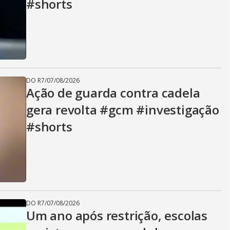
#shorts
DO R7
/
07/08/2026
Ação de guarda contra cadela
gera revolta #gcm #investigação
#shorts
DO R7
/
07/08/2026
Um ano após restrição, escolas