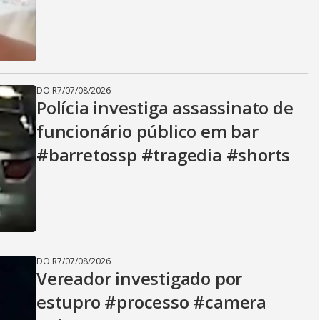
DO R7
/
07/08/2026
Polícia investiga assassinato de
funcionário público em bar
#barretossp #tragedia #shorts
DO R7
/
07/08/2026
Vereador investigado por
estupro #processo #camera