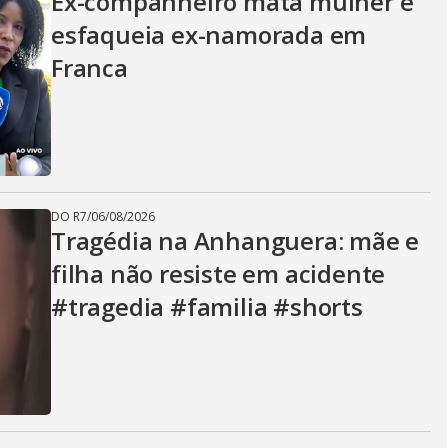
Ex-companheiro mata mulher e
esfaqueia ex-namorada em
Franca
DO R7
/
06/08/2026
Tragédia na Anhanguera: mãe e
filha não resiste em acidente
#tragedia #familia #shorts