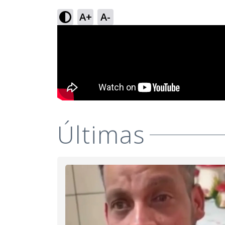
A+
A-
Últimas