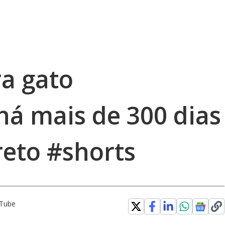
ra gato
há mais de 300 dias
reto #shorts
uTube