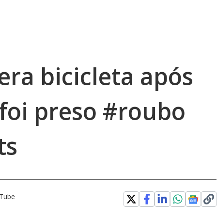
a bicicleta após
 foi preso #roubo
ts
uTube