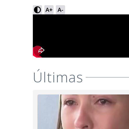
A+
A-
Últimas